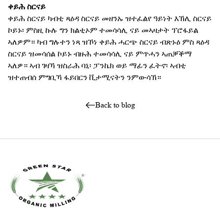
ቀይሕ ስርናይ
ቀይሕ ስርናይ ካብቲ ጻዕዳ ስርናይ መዘንኡ ዝተፈልየ ዓይነት እኽሊ ስርናይ
ኮይኑ፡ ምስዚ ኩሉ ግን ክልቲኦም ተመሳሳሊ ናይ መኣዛታት ፕሮፋይል
ኣለዎም። ካብ ግሉተን ነጻ ዝኾነ ቀይሕ ሓርጭ ስርናይ ብጽኑዕ ምስ ጻዕዳ
ስርናይ ዝመሳሰል ኮይኑ ብዙሕ ተመሳሳሊ ናይ ምጥሓን ኣጠቓቕማ
ኣለዎ። ኣብ ገዛኻ ዝስራሕ ባኒ፡ ፓንኬክ ወይ ማፊን ፈትኖ፡ ኣብቲ
ዝተጠብሰ ምግቢኻ ፋይበርን ቪታሚናትን ንምውሳኽ።
Back to blog