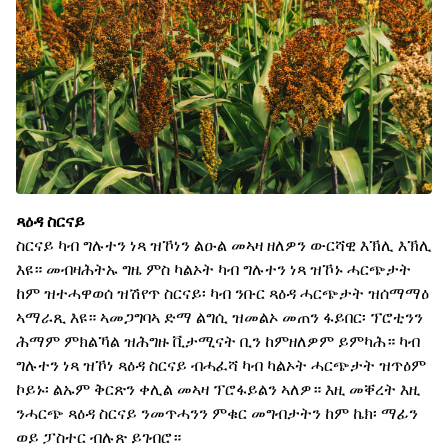
ጻዕዳ ስርናይ
ስርናይ ካብ ግሉተን ነጻ ዝኾነን ልዑል መኣዛ ዘለዎን ውርሻዊ እኽሊ እኽሊ
እዩ። መብዛሕትኡ ግዜ ምስ ካልኦት ካብ ግሉተን ነጻ ዝኾኑ ሓርጭታት
ከም ዝተሓዋወሰ ዝሽየጥ ስርናይ፡ ካብ ንቡር ጻዕዳ ሓርጭታት ዝሰማማዕ
ኣማራጺ እዩ። ኣመጋግባኣ ድማ ልግሲ ዝመልኦ መጠን ፋይበር፡ ፕሮቲንን
ሕማም ምክልኻል ዝሕግዙ ቪታሚናት ቢን ከምዘለዎም ይምካሕ። ካብ
ግሉተን ነጻ ዝኾነ ጻዕዳ ስርናይ ብሓፈሻ ካብ ካልኦት ሓርጭታት ዝጥዕም
ኮይኑ፡ ልኡም ቅርጽን ቀሊል መኣዛ ፕሮፋይልን ኣለዎ። እዚ መቐረት እዚ
ንሓርጭ ጻዕዳ ስርናይ ንመጥሓንን ምቁር መግብታትን ከም ኬክ፡ ማፊን
ወይ ፓስተር ብሉጽ ይገብሮ።